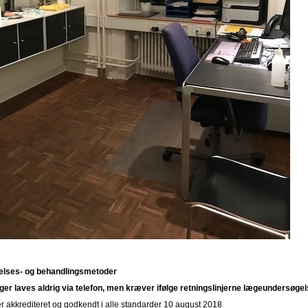
lses- og behandlingsmetoder
er laves aldrig via telefon, men kræver ifølge retningslinjerne lægeundersøgel
er akkrediteret og godkendt i alle standarder 10 august 2018