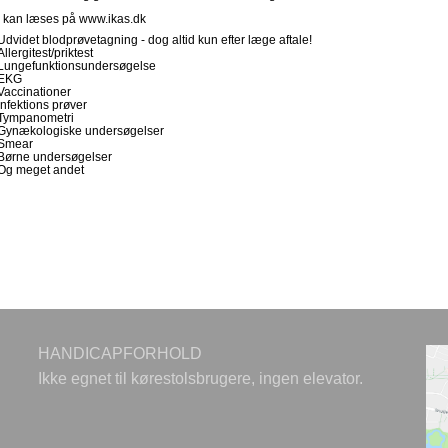
 kan læses på www.ikas.dk
Udvidet blodprøvetagning - dog altid kun efter læge aftale!
Allergitest/priktest
Lungefunktionsundersøgelse
EKG
Vaccinationer
Infektions prøver
Tympanometri
Gynækologiske undersøgelser
Smear
Børne undersøgelser
Og meget andet
HANDICAPFORHOLD
Ikke egnet til kørestolsbrugere, ingen elevator.